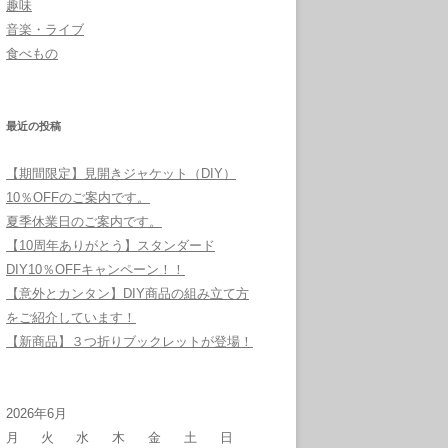
趣味
音楽・ライブ
食べもの
最近の投稿
【期間限定】見開きジャケット（DIY）
10％OFFのご案内です。
夏季休業日のご案内です。
【10周年ありがとう】スタンダード
DIY10％OFFキャンペーン！！
【意外とカンタン】DIY商品の組み立て方
をご紹介しています！
【新商品】３つ折りブックレットが登場！
2026年6月
月
火
水
木
金
土
日