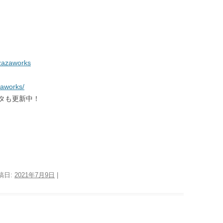
zazaworks
zaworks/
タも更新中！
稿日:
2021年7月9日
|